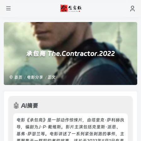
承包商 The.Contractor.2022
首页
电影分享
正文
🤖
AI摘要
电影《承包商》是一部动作惊悚片，由塔里克·萨利赫执
导，编剧为J·P·戴维斯。影片主演包括克里斯·派恩、
基弗·萨瑟兰等。电影讲述了一系列紧张刺激的事件，主
要聚焦于一群契约者的故事。该片于2022年4月1日在美