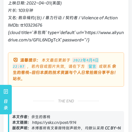
上映日期: 2022-04-01(美国)
片长: 103分钟
又名: 救命缉约(台) / 暴力行动 / 契约者 / Violence of Action
IMDb: tt10323676
{cloud title='承包商' type='default' url='
https://www.aliyun
drive.com/s/GFiL6NDgTcX
' password=''/}
温馨提示：
本文最后更新于
2022年4月4日
，若内容或图片失效，请在下方
或联系
余
22:07
留言
生的客栈-回归本质的技术资源与个人日常拍照分享平台！
站长
。
目
THE END
录
本文作者：
余生的客栈
本文链接：
https://yskz.cn/post/914
版权声明：
本博客所有文章除特别声明外，均默认采用
CC BY-N