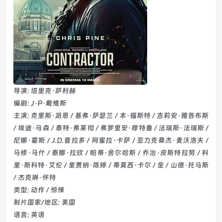
导演: 塔里克·萨利赫
编剧: J·P·戴维斯
主演: 克里斯·派恩 / 基弗·萨瑟兰 / 本·福斯特 / 吉莉安·雅各布斯
/ 埃迪·马森 / 泰特·弗莱彻 / 弗罗里安·穆特鲁 / 法瑞斯·法瑞斯 /
尼娜·霍斯 / J.D.普拉多 / 阿蜜拉·卡萨 / 亚力克桑杰·麦沃洛夫 /
马修·马什 / 泰娜·拉欣 / 帕蒂·舍尔哈斯 / 乔治·皮斯特拉努 / 科
里·斯科特·艾伦 / 里贾纳·陈婷 / 蒂莫西·卡尔 / 金 / 山德·托马斯
/ 杰克琳·怀特
类型: 动作 / 惊悚
制片国家/地区: 美国
语言: 英语