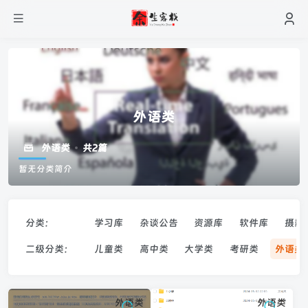
外语类
外语类
共2篇
暂无分类简介
分类：
学习库
杂谈公告
资源库
软件库
摄影
二级分类：
儿童类
高中类
大学类
考研类
外语类
外语类
外语类