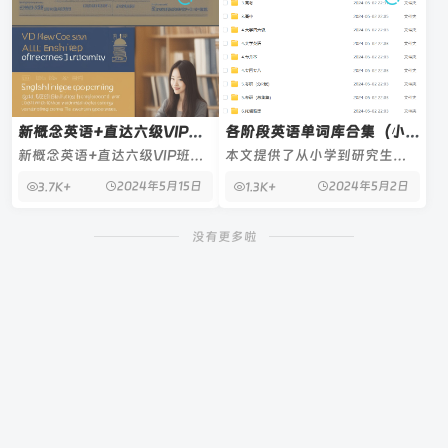
新概念英语+直达六级VIP班
各阶段英语单词库合集（小学
[0基础学英语]
到研究生等各类考试学习单词
新概念英语+直达六级VIP班专
本文提供了从小学到研究生各
合集）
为零基础英语学习者设计，涵
个阶段需要掌握的考纲核心高
2024年5月15日
2024年5月2日
3.7K+
1.3K+
盖新概念英语一至四册内容，
频词以及部分学习视频，并提
逐步提高难度，针对
供了学习建议和资源使用
没有更多啦