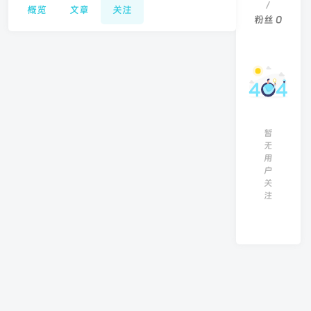
/
概览
文章
关注
粉丝
0
暂
无
用
户
关
注