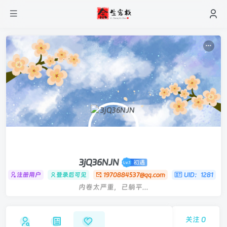
3jQ36NJN
注册用户
登录后可见
1970884537@qq.com
UID：1281
内卷太严重，已躺平...
关注
0